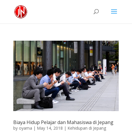
Biaya Hidup Pelajar dan Mahasiswa di Jepang
by
oyama
|
May 14, 2018
|
Kehidupan di Jepang