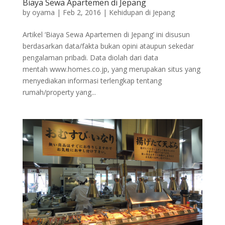
Biaya Sewa Apartemen di Jepang
by
oyama
|
Feb 2, 2016
|
Kehidupan di Jepang
Artikel ‘Biaya Sewa Apartemen di Jepang’ ini disusun
berdasarkan data/fakta bukan opini ataupun sekedar
pengalaman pribadi. Data diolah dari data
mentah www.homes.co.jp, yang merupakan situs yang
menyediakan informasi terlengkap tentang
rumah/property yang...