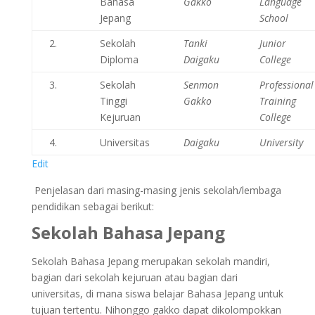
Bahasa
Gakko
Language
Jepang
School
2.
Sekolah
Tanki
Junior
Diploma
Daigaku
College
3.
Sekolah
Senmon
Professional
Tinggi
Gakko
Training
Kejuruan
College
4.
Universitas
Daigaku
University
Edit
Penjelasan dari masing-masing jenis sekolah/lembaga
pendidikan sebagai berikut:
Sekolah Bahasa Jepang
Sekolah Bahasa Jepang merupakan sekolah mandiri,
bagian dari sekolah kejuruan atau bagian dari
universitas, di mana siswa belajar Bahasa Jepang untuk
tujuan tertentu. Nihonggo gakko dapat dikolompokkan