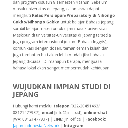
dan program disusun 8 semester/4 tahun. Sebelum
masuk universitas di Jepang, calon siswa dapat
mengikuti
Kelas Persiapan/Preparatory di Nihongo
Gakko/Nihongo Gakka
untuk belajar Bahasa Jepang
sambil belajar materi untuk ujian masuk universitas.
Meskipun di universitas-universitas di Jepang tersedia
juga program internasional (dalam Bahasa Inggris),
komunikasi dengan dosen, teman-teman kuliah dan
juga tambatan hati akan lebih mudah jika bahasa
Jepang dikuasai. Di manapun berapa, menguasai
bahasa lokal akan sangat mempermudah kehidupan.
WUJUDKAN IMPIAN STUDI DI
JEPANG
Hubungi kami melalui
telepon
[022-20451463/
08121477937],
email
[info@jin.co.id],
online-chat
[WA: 08121477937] |
LINE
: jin_office |
Facebook
:
Japan Indonesia Network
|
Intagram
: