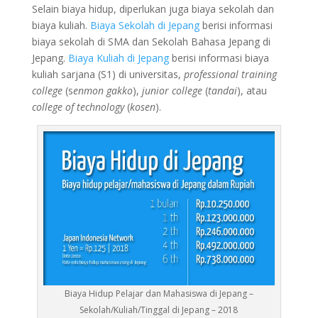
Selain biaya hidup, diperlukan juga biaya sekolah dan
biaya kuliah.
Biaya Sekolah di Jepang
berisi informasi
biaya sekolah di SMA dan Sekolah Bahasa Jepang di
Jepang.
Biaya Kuliah di Jepang
berisi informasi biaya
kuliah sarjana (S1) di universitas,
professional training
college
(s
enmon gakko
),
junior college
(
tandai
), atau
college of technology
(
kosen
).
Biaya Hidup Pelajar dan Mahasiswa di Jepang –
Sekolah/Kuliah/Tinggal di Jepang – 2018