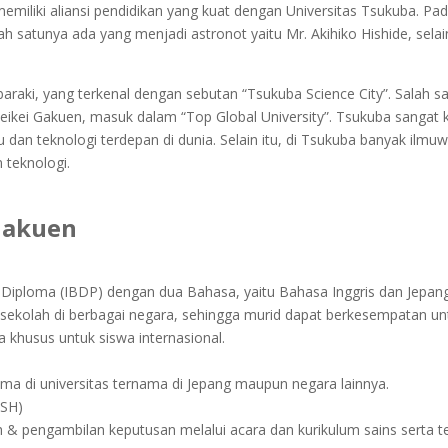
memiliki aliansi pendidikan yang kuat dengan Universitas Tsukuba. P
h satunya ada yang menjadi astronot yaitu Mr. Akihiko Hishide, sela
baraki, yang terkenal dengan sebutan “Tsukuba Science City”. Salah sa
ikei Gakuen, masuk dalam “Top Global University”. Tsukuba sangat 
an teknologi terdepan di dunia. Selain itu, di Tsukuba banyak ilmu
 teknologi.
Gakuen
e Diploma (IBDP) dengan dua Bahasa, yaitu Bahasa Inggris dan Jepang
 sekolah di berbagai negara, sehingga murid dapat berkesempatan unt
 khusus untuk siswa internasional.
ma di universitas ternama di Jepang maupun negara lainnya.
SSH)
h & pengambilan keputusan melalui acara dan kurikulum sains serta te