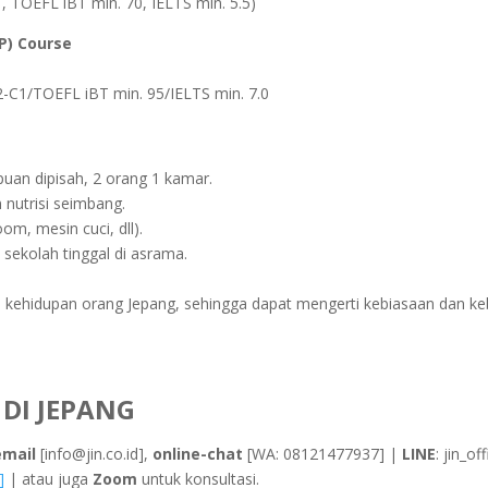
 TOEFL iBT min. 70, IELTS min. 5.5)
P) Course
2-C1/TOEFL iBT min. 95/IELTS min. 7.0
puan dipisah, 2 orang 1 kamar.
nutrisi seimbang.
m, mesin cuci, dll).
sekolah tinggal di asrama.
 kehidupan orang Jepang, sehingga dapat mengerti kebiasaan dan kebu
DI JEPANG
email
[info@jin.co.id],
online-chat
[WA: 08121477937] |
LINE
: jin_of
]
| atau juga
Zoom
untuk konsultasi.