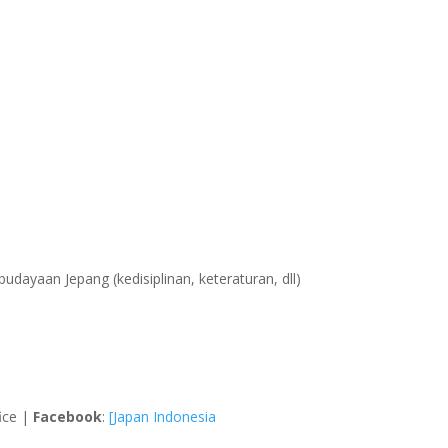
dayaan Jepang (kedisiplinan, keteraturan, dll)
fice |
Facebook
:
[Japan Indonesia