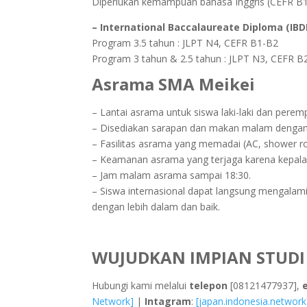
Diperlukan kemampuan bahasa Inggris (CEFR B1,
– International Baccalaureate Diploma (IBD
Program 3.5 tahun : JLPT N4, CEFR B1-B2
Program 3 tahun & 2.5 tahun : JLPT N3, CEFR B
Asrama SMA Meikei
– Lantai asrama untuk siswa laki-laki dan perem
– Disediakan sarapan dan makan malam dengan 
– Fasilitas asrama yang memadai (AC, shower roo
– Keamanan asrama yang terjaga karena kepala 
– Jam malam asrama sampai 18:30.
– Siswa internasional dapat langsung mengalami
dengan lebih dalam dan baik.
WUJUDKAN IMPIAN STUDI 
Hubungi kami melalui
telepon
[08121477937],
Network]
|
Intagram
:
[japan.indonesia.network