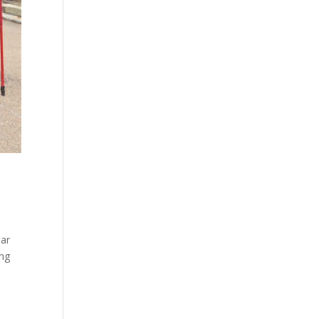
nar
ang