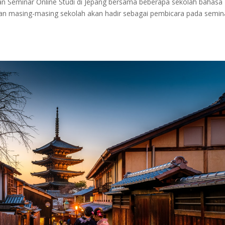
n Seminar Online Studi di Jepang bersama beberapa sekolah bahasa
lan masing-masing sekolah akan hadir sebagai pembicara pada semin