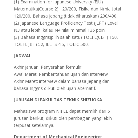
(1) Examination for Japanese University (EJU)
Matematika(Course 2) 120/200, Fisika dan Kimia total
120/200, Bahasa Jepang (tidak diharuskan) 200/400.
(2) Japanese Language Proficiency Test (JLPT) Level
N3 atau lebih, kalau N4 nilai minimal 135 poin.
(3) Bahasa Inggris(pilih salah satu) TOEFL(CBT) 150,
TOEFL(iBT) 52, IELTS 4.5, TOEIC 500.
JADWAL
Akhir Januari: Penyerahan formulir
Awal Maret: Pemberitahuan ujian dan interview
Akhir Maret: interview dalam bahasa Jepang dan
bahasa Inggris diikuti oleh ujian alternatif.
JURUSAN DI FAKULTAS TEKNIK SHIZUOKA
Mahasiswa program NIFEE dapat memilih dari 5
jurusan berikut, diikuti oleh pembagian yang lebih
terpusat setelahnya.
Department of Mechanical Engineering