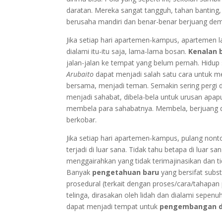
daratan. Mereka sangat tangguh, tahan banting,
berusaha mandiri dan benar-benar berjuang de
Jika setiap hari apartemen-kampus, apartemen lagi
dialami itu-itu saja, lama-lama bosan.
Kenalan 
jalan-jalan ke tempat yang belum pernah. Hidu
Arubaito
dapat menjadi salah satu cara untuk m
bersama, menjadi teman. Semakin sering pergi d
menjadi sahabat, dibela-bela untuk urusan apap
membela para sahabatnya. Membela, berjuang da
berkobar.
Jika setiap hari apartemen-kampus, pulang nonton 
terjadi di luar sana. Tidak tahu betapa di luar s
menggairahkan yang tidak terimajinasikan dan ti
Banyak
pengetahuan baru
yang bersifat subst
prosedural (terkait dengan proses/cara/tahapa
telinga, dirasakan oleh lidah dan dialami sepenu
dapat menjadi tempat untuk
pengembangan di