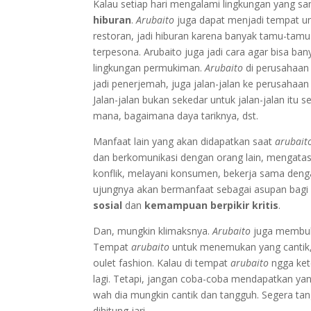
Kalau setiap hari mengalami lingkungan yang 
hiburan
.
Arubaito
juga dapat menjadi tempat unt
restoran, jadi hiburan karena banyak tamu-tam
terpesona. Arubaito juga jadi cara agar bisa ban
lingkungan permukiman.
Arubaito
di perusahaa
jadi penerjemah, juga jalan-jalan ke perusahaa
Jalan-jalan bukan sekedar untuk jalan-jalan itu 
mana, bagaimana daya tariknya, dst.
Manfaat lain yang akan didapatkan saat
arubait
dan berkomunikasi dengan orang lain, mengatas
konflik, melayani konsumen, bekerja sama denga
ujungnya akan bermanfaat sebagai asupan bagi
sosial
dan
kemampuan berpikir kritis
.
Dan, mungkin klimaksnya.
Arubaito
juga membuk
Tempat
arubaito
untuk menemukan yang cantik, m
oulet fashion. Kalau di tempat
arubaito
ngga kete
lagi. Tetapi, jangan coba-coba mendapatkan yang
wah dia mungkin cantik dan tangguh. Segera tan
dihitung jari.