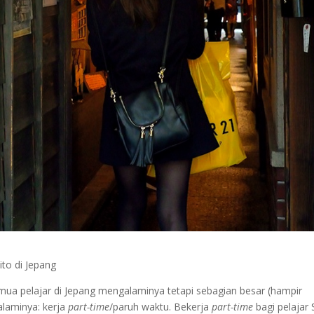
to di Jepang
ua pelajar di Jepang mengalaminya tetapi sebagian besar (hampir
alaminya: kerja
part-time
/paruh waktu. Bekerja
part-time
bagi pelajar