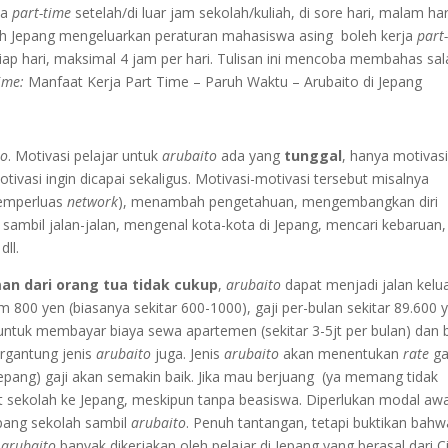
ja
part-time
setelah/di luar jam sekolah/kuliah, di sore hari, malam har
ah Jepang mengeluarkan peraturan mahasiswa asing boleh kerja
part
tiap hari, maksimal 4 jam per hari. Tulisan ini mencoba membahas sa
ime:
Manfaat Kerja Part Time – Paruh Waktu – Arubaito di Jepang
to
. Motivasi pelajar untuk
arubaito
ada yang
tunggal
, hanya motivas
tivasi ingin dicapai sekaligus. Motivasi-motivasi tersebut misalnya
emperluas
network
), menambah pengetahuan, mengembangkan diri
sambil jalan-jalan, mengenal kota-kota di Jepang, mencari kebaruan,
ll.
man dari orang tua tidak cukup
,
arubaito
dapat menjadi jalan kelua
m 800 yen (biasanya sekitar 600-1000), gaji per-bulan sekitar 89.600 
ntuk membayar biaya sewa apartemen (sekitar 3-5jt per bulan) dan 
ergantung jenis
arubaito
juga. Jenis
arubaito
akan menentukan
rate
gaj
ang) gaji akan semakin baik. Jika mau berjuang (ya memang tidak
t sekolah ke Jepang, meskipun tanpa beasiswa. Diperlukan modal awa
epang sekolah sambil
arubaito
. Penuh tantangan, tetapi buktikan bahw
l
arubaito
banyak dikerjakan oleh pelajar di Jepang yang berasal dari C