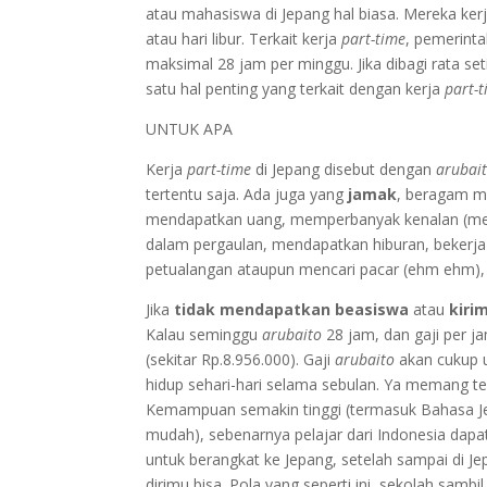
atau mahasiswa di Jepang hal biasa. Mereka ker
atau hari libur. Terkait kerja
part-time
, pemerint
maksimal 28 jam per minggu. Jika dibagi rata se
satu hal penting yang terkait dengan kerja
part-t
UNTUK APA
Kerja
part-time
di Jepang disebut dengan
arubai
tertentu saja. Ada juga yang
jamak
, beragam mo
mendapatkan uang, memperbanyak kenalan (m
dalam pergaulan, mendapatkan hiburan, bekerja 
petualangan ataupun mencari pacar (ehm ehm), d
Jika
tidak mendapatkan beasiswa
atau
kiri
Kalau seminggu
arubaito
28 jam, dan gaji per ja
(sekitar Rp.8.956.000). Gaji
arubaito
akan cukup u
hidup sehari-hari selama sebulan. Ya memang t
Kemampuan semakin tinggi (termasuk Bahasa Jep
mudah), sebenarnya pelajar dari Indonesia dapa
untuk berangkat ke Jepang, setelah sampai di J
dirimu bisa. Pola yang seperti ini, sekolah sambi