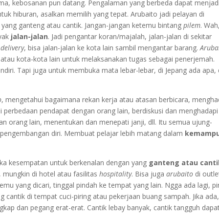
sama, kebosanan pun datang. Pengalaman yang berbeda dapat menjad
uk hiburan, asalkan memilih yang tepat. Arubaito jadi pelayan di
u yang ganteng atau cantik. Jangan-jangan ketemu bintang
pilem
. Wah
yak
jalan-jalan
. Jadi pengantar koran/majalah, jalan-jalan di sekitar
n
delivery
, bisa jalan-jalan ke kota lain sambil mengantar barang.
Aruba
n atau kota-kota lain untuk melaksanakan tugas sebagai penerjemah.
sendiri. Tapi juga untuk membuka mata lebar-lebar, di Jepang ada apa, 
o
, mengetahui bagaimana rekan kerja atau atasan berbicara, mengha
i perbedaan pendapat dengan orang lain, berdiskusi dan menghadapi
n orang lain, menentukan dan menepati janji, dll. Itu semua ujung-
 pengembangan diri. Membuat pelajar lebih matang dalam
kemamp
a kesempatan untuk berkenalan dengan yang
ganteng atau canti
ungkin di hotel atau fasilitas
hospitality
. Bisa juga
arubaito
di outle
mu yang dicari, tinggal pindah ke tempat yang lain. Ngga ada lagi, p
 cantik di tempat cuci-piring atau pekerjaan buang sampah. Jika ada
gkap dan pegang erat-erat. Cantik lebay banyak, cantik tangguh dapa