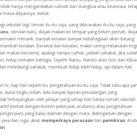
 tidak hanya mengandalkan subsidi dari orangtua atau beasiswa, teta
mi masa-depannya. Hebat.
 sekolah lagi, teman itu-itu saja, yang dibicarakan itu-itu saja, yang
baru
, obrolan baru, diajak makan ke tempat yang belum pernah, diaj
p semakin menarik. Banyak kenalan banyak kebahagiaan akan datang.
enambah kenalan. Berawal dari kenalan, makin sering melakukan keg
an makan bersama, apalagi sampe curhat, jadilah sahabat. Jika suda
un, hidup semakin bahagia. Seperti Natsu, Naruto atau Gon dan Killua
n melindungi sahabat, membuat hidup lebih hidup, api dalam hati
tv, tiap hari seperti itu: pengetahuan itu-itu saja. Tidak tahu apa ya
ana, dunia begitu indah. Ada banyak lapisan petualangan yang
dak terbayangkan oleh pelajar yang setiap hari hanya rumah-sekolah.
antif (terkait dengan konten pekerjaan
arubaito
) atau pengetahuan
n pengerjaan) yang kalau diamati dengan mata, didengarkan dengan
h jiwa dan raga, akan
memperkaya perasaan
dan
pemikiran
.
Arub
ri
.