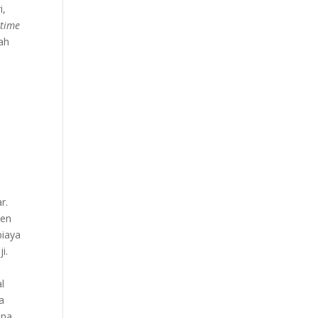
i,
-time
lah
i
r.
yen
biaya
i.
l
a
ina